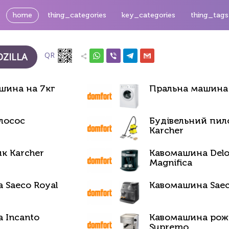
home
thing_categories
key_categories
thing_tags
QR
ZILLA
шина на 7кг
Пральна машина 
лосос
Будівельний пил
Karcher
к Karcher
Кавомашина Delo
Magnifica
 Saeco Royal
Кавомашина Saec
 Incanto
Кавомашина рож
Supremo