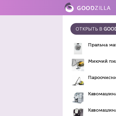
ОТКРЫТЬ В
GOOD
Пральна ма
Миючий пи
Пароочисни
Кавомашина
Кавомашина