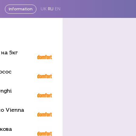
UK
RU
EN
information
на 5кг
осос
nghi
o Vienna
кова