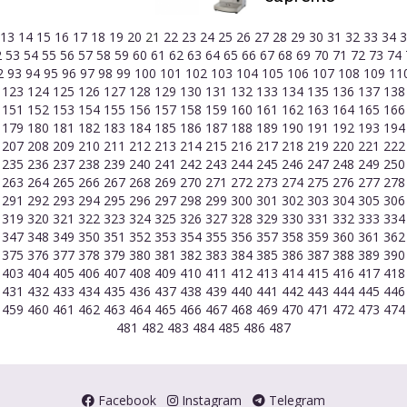
13
14
15
16
17
18
19
20
21
22
23
24
25
26
27
28
29
30
31
32
33
34
2
53
54
55
56
57
58
59
60
61
62
63
64
65
66
67
68
69
70
71
72
73
74
2
93
94
95
96
97
98
99
100
101
102
103
104
105
106
107
108
109
11
2
123
124
125
126
127
128
129
130
131
132
133
134
135
136
137
13
0
151
152
153
154
155
156
157
158
159
160
161
162
163
164
165
16
8
179
180
181
182
183
184
185
186
187
188
189
190
191
192
193
19
6
207
208
209
210
211
212
213
214
215
216
217
218
219
220
221
22
4
235
236
237
238
239
240
241
242
243
244
245
246
247
248
249
25
2
263
264
265
266
267
268
269
270
271
272
273
274
275
276
277
27
0
291
292
293
294
295
296
297
298
299
300
301
302
303
304
305
30
8
319
320
321
322
323
324
325
326
327
328
329
330
331
332
333
33
6
347
348
349
350
351
352
353
354
355
356
357
358
359
360
361
36
4
375
376
377
378
379
380
381
382
383
384
385
386
387
388
389
39
2
403
404
405
406
407
408
409
410
411
412
413
414
415
416
417
41
0
431
432
433
434
435
436
437
438
439
440
441
442
443
444
445
44
8
459
460
461
462
463
464
465
466
467
468
469
470
471
472
473
47
481
482
483
484
485
486
487
Facebook
Instagram
Telegram