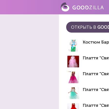
ОТКРЫТЬ В
GOOD
Костюм Бар
Плаття "Свя
Плаття "Свя
Плаття "Свя
Плаття "Свя