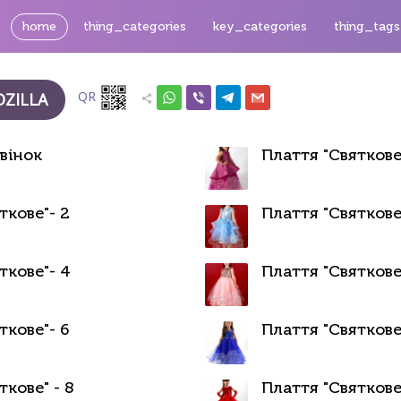
home
thing_categories
key_categories
thing_tags
QR
ZILLA
вінок
Плаття "Святкове"
ткове"- 2
Плаття "Святкове
ткове"- 4
Плаття "Святкове"
ткове"- 6
Плаття "Святкове
ткове" - 8
Плаття "Святкове