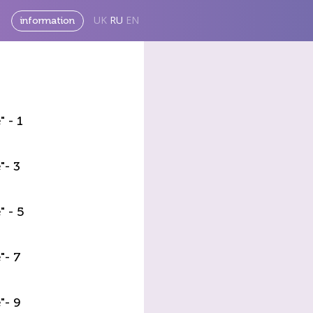
UK
RU
EN
information
 - 1
"- 3
 - 5
"- 7
"- 9