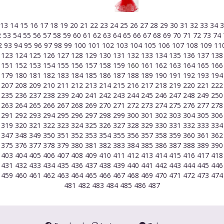
13
14
15
16
17
18
19
20
21
22
23
24
25
26
27
28
29
30
31
32
33
34
2
53
54
55
56
57
58
59
60
61
62
63
64
65
66
67
68
69
70
71
72
73
74
2
93
94
95
96
97
98
99
100
101
102
103
104
105
106
107
108
109
11
2
123
124
125
126
127
128
129
130
131
132
133
134
135
136
137
13
0
151
152
153
154
155
156
157
158
159
160
161
162
163
164
165
16
8
179
180
181
182
183
184
185
186
187
188
189
190
191
192
193
19
6
207
208
209
210
211
212
213
214
215
216
217
218
219
220
221
22
4
235
236
237
238
239
240
241
242
243
244
245
246
247
248
249
25
2
263
264
265
266
267
268
269
270
271
272
273
274
275
276
277
27
0
291
292
293
294
295
296
297
298
299
300
301
302
303
304
305
30
8
319
320
321
322
323
324
325
326
327
328
329
330
331
332
333
33
6
347
348
349
350
351
352
353
354
355
356
357
358
359
360
361
36
4
375
376
377
378
379
380
381
382
383
384
385
386
387
388
389
39
2
403
404
405
406
407
408
409
410
411
412
413
414
415
416
417
41
0
431
432
433
434
435
436
437
438
439
440
441
442
443
444
445
44
8
459
460
461
462
463
464
465
466
467
468
469
470
471
472
473
47
481
482
483
484
485
486
487