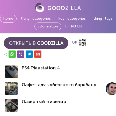
home
thing_categories
key_categories
thing_tags
UK
RU
EN
information
QR
ОТКРЫТЬ В
GOODZILLA
PS4 Playstation 4
Лафет для кабельного барабана
Лазерный нивелир