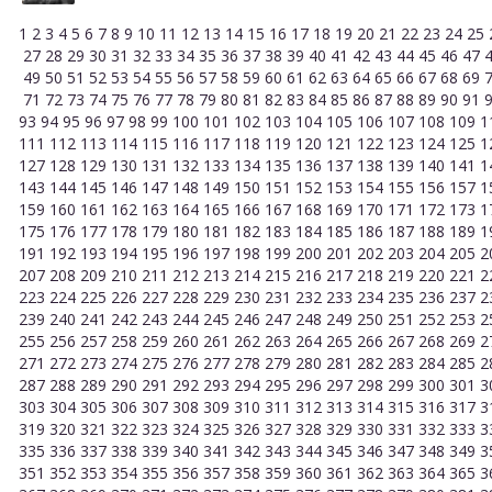
1
2
3
4
5
6
7
8
9
10
11
12
13
14
15
16
17
18
19
20
21
22
23
24
25
27
28
29
30
31
32
33
34
35
36
37
38
39
40
41
42
43
44
45
46
47
49
50
51
52
53
54
55
56
57
58
59
60
61
62
63
64
65
66
67
68
69
71
72
73
74
75
76
77
78
79
80
81
82
83
84
85
86
87
88
89
90
91
93
94
95
96
97
98
99
100
101
102
103
104
105
106
107
108
109
1
111
112
113
114
115
116
117
118
119
120
121
122
123
124
125
1
127
128
129
130
131
132
133
134
135
136
137
138
139
140
141
1
143
144
145
146
147
148
149
150
151
152
153
154
155
156
157
1
159
160
161
162
163
164
165
166
167
168
169
170
171
172
173
1
175
176
177
178
179
180
181
182
183
184
185
186
187
188
189
1
191
192
193
194
195
196
197
198
199
200
201
202
203
204
205
2
207
208
209
210
211
212
213
214
215
216
217
218
219
220
221
2
223
224
225
226
227
228
229
230
231
232
233
234
235
236
237
2
239
240
241
242
243
244
245
246
247
248
249
250
251
252
253
2
255
256
257
258
259
260
261
262
263
264
265
266
267
268
269
2
271
272
273
274
275
276
277
278
279
280
281
282
283
284
285
2
287
288
289
290
291
292
293
294
295
296
297
298
299
300
301
3
303
304
305
306
307
308
309
310
311
312
313
314
315
316
317
3
319
320
321
322
323
324
325
326
327
328
329
330
331
332
333
3
335
336
337
338
339
340
341
342
343
344
345
346
347
348
349
3
351
352
353
354
355
356
357
358
359
360
361
362
363
364
365
3