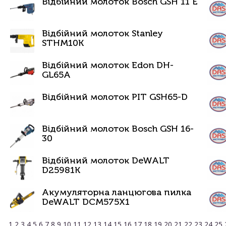
Відбійний молоток Bosch GSH 11 E
Відбійний молоток Stanley
STHM10K
Відбійний молоток Edon DH-
GL65A
Відбійний молоток PIT GSH65-D
Відбійний молоток Bosch GSH 16-
30
Відбійний молоток DeWALT
D25981K
Акумуляторна ланцюгова пилка
DeWALT DCM575X1
1
2
3
4
5
6
7
8
9
10
11
12
13
14
15
16
17
18
19
20
21
22
23
24
25