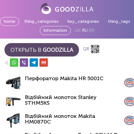
home
thing_categories
key_categories
thing_tags
UK
RU
EN
information
QR
ОТКРЫТЬ В
GOODZILLA
Перфоратор Makita HR 5001C
Відбійний молоток Stanley
STHM5KS
Відбійний молоток Makita
HM0870C