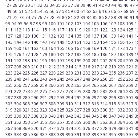
27
28
29
30
31
32
33
34
35
36
37
38
39
40
41
42
43
44
45
46
47
49
50
51
52
53
54
55
56
57
58
59
60
61
62
63
64
65
66
67
68
69
71
72
73
74
75
76
77
78
79
80
81
82
83
84
85
86
87
88
89
90
91
93
94
95
96
97
98
99
100
101
102
103
104
105
106
107
108
109
1
111
112
113
114
115
116
117
118
119
120
121
122
123
124
125
1
127
128
129
130
131
132
133
134
135
136
137
138
139
140
141
1
143
144
145
146
147
148
149
150
151
152
153
154
155
156
157
1
159
160
161
162
163
164
165
166
167
168
169
170
171
172
173
1
175
176
177
178
179
180
181
182
183
184
185
186
187
188
189
1
191
192
193
194
195
196
197
198
199
200
201
202
203
204
205
2
207
208
209
210
211
212
213
214
215
216
217
218
219
220
221
2
223
224
225
226
227
228
229
230
231
232
233
234
235
236
237
2
239
240
241
242
243
244
245
246
247
248
249
250
251
252
253
2
255
256
257
258
259
260
261
262
263
264
265
266
267
268
269
2
271
272
273
274
275
276
277
278
279
280
281
282
283
284
285
2
287
288
289
290
291
292
293
294
295
296
297
298
299
300
301
3
303
304
305
306
307
308
309
310
311
312
313
314
315
316
317
3
319
320
321
322
323
324
325
326
327
328
329
330
331
332
333
3
335
336
337
338
339
340
341
342
343
344
345
346
347
348
349
3
351
352
353
354
355
356
357
358
359
360
361
362
363
364
365
3
367
368
369
370
371
372
373
374
375
376
377
378
379
380
381
3
383
384
385
386
387
388
389
390
391
392
393
394
395
396
397
3