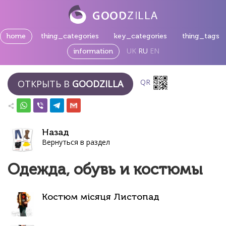
home
thing_categories
key_categories
thing_tags
UK
RU
EN
information
QR
ОТКРЫТЬ В
GOODZILLA
Назад
Вернуться в раздел
Одежда, обувь и костюмы
Костюм місяця Листопад