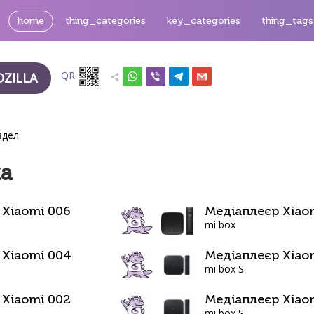
home
thing_categories
key_categories
thing_tags
QR
ZILLA
здел
ка
 Xiaomi 006
Медіаплеєр Xiao
mi box
 Xiaomi 004
Медіаплеєр Xiao
mi box S
 Xiaomi 002
Медіаплеєр Xiao
mi box S