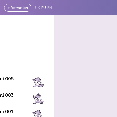
UK
RU
EN
information
mi 005
mi 003
mi 001