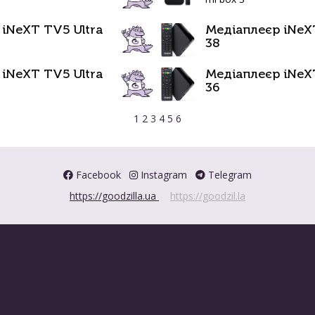
iNeXT TV5 Ultra
Медіаплеєр iNeX
38
iNeXT TV5 Ultra
Медіаплеєр iNeX
36
1
2
3
4
5
6
Facebook
Instagram
Telegram
https://goodzilla.ua
https://goodzil.la