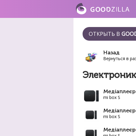
ОТКРЫТЬ В
GOOD
Назад
Вернуться в ра
Электрони
Медіаплеєр
mi box S
Медіаплеєр
mi box S
Медіаплеєр
mi box S