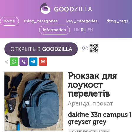
home
thing_categories
key_categories
thing_tags
UK
RU
EN
information
QR
ОТКРЫТЬ В
GOODZILLA
Рюкзак для
лоукост
перелетів
Аренда, прокат
dakine 33л campus l
greyser grey
Рюкзак туристический