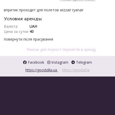
впритик проходит для полетов wizzair ryanair
Условия аренды
Валюта
UAH
Цена за сутки
40
повернути після прасування
Рюкзак для лоукост перелетів в аренду
Facebook
Instagram
Telegram
https://goodzilla.ua
https://goodzil.la