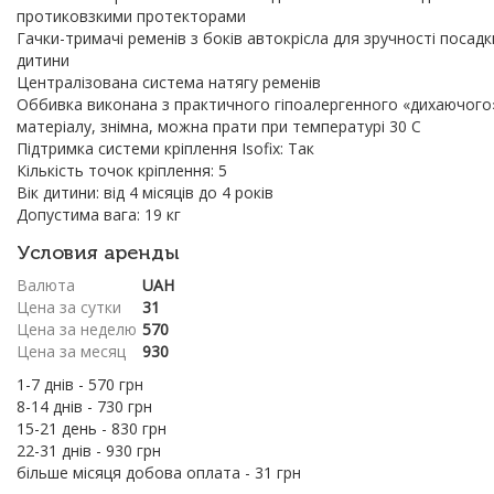
протиковзкими протекторами
Гачки-тримачі ременів з боків автокрісла для зручності посадк
дитини
Централізована система натягу ременів
Оббивка виконана з практичного гіпоалергенного «дихаючого
матеріалу, знімна, можна прати при температурі 30 C
Підтримка системи кріплення Isofix: Так
Кількість точок кріплення: 5
Вік дитини: від 4 місяців до 4 років
Допустима вага: 19 кг
Условия аренды
Валюта
UAH
Цена за сутки
31
Цена за неделю
570
Цена за месяц
930
1-7 днів - 570 грн
8-14 днів - 730 грн
15-21 день - 830 грн
22-31 днів - 930 грн
більше місяця добова оплата - 31 грн