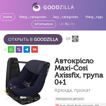
home
thing_categories
key_categories
thing_tags
UK
RU
EN
information
QR
ОТКРЫТЬ В
GOODZILLA
Автокрісло
Maxi-Cosi
Axissfix, група
0+1
Аренда, прокат
Автокресло детское
вул. Сім'ї Кульженків, 33,