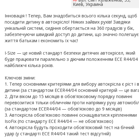
Киев, Украина
Інновація ! Тепер, Вам знадобиться всього кілька секунд, щоб
посадити дитину в автокрісло! Ніяких зайвих рухів! Завдяки
унікальній системі, сидіння обертається на 360 градусів у бік,
забезпечуючи швидкий доступ до дитини, що значно полегшує
життя батькам і економить їх час!
I-Size — це новий стандарт безпеки дитячих автокрісел, який
буде працювати паралельно з діючим положенням ECE R44/04
найближчі кілька років.
Ключові зміни:
1. Тепер основними критеріями для вибору автокрісла є ріст і в
дитини (за стандартом ECER44/04 основний критерій — це ваг
2. Діти віком до 15 місяців в обов'язковому порядку повинні
перевозитися тільки обличчям проти напрямку руху автомобі
(за стандартом ECER44/04 — обов'язково до 9 місяців)
3. Автокрісла обов'язково повинні оснащуватися кріпленнями
IsoFix (по стандарту ECE R44/04 — не обов'язково)
4. Автокрісла будуть проходити обов'язковий тест на бічний
удар (у стандарті ECE R44/04 такий тест відсутній)