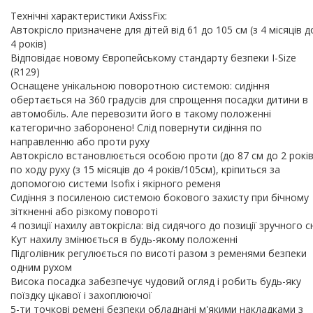
Технічні характеристики AxissFix:
Автокрісло призначене для дітей від 61 до 105 см (з 4 місяців д
4 років)
Відповідає новому Європейському стандарту безпеки I-Size
(R129)
Оснащене унікальною поворотною системою: сидіння
обертається на 360 градусів для спрощення посадки дитини в
автомобіль. Але перевозити його в такому положенні
категорично заборонено! Слід повернути сидіння по
направленню або проти руху
Автокрісло встановлюється особою проти (до 87 см до 2 років)
по ходу руху (з 15 місяців до 4 років/105см), кріпиться за
допомогою системи Іsofіx і якірного ременя
Сидіння з посиленою системою бокового захисту при бічному
зіткненні або різкому повороті
4 позиції нахилу автокрісла: від сидячого до позиції зручного с
Кут нахилу змінюється в будь-якому положенні
Підголівник регулюється по висоті разом з ременями безпеки
одним рухом
Висока посадка забезпечує чудовий огляд і робить будь-яку
поїздку цікавої і захоплюючої
5-ти точкові ремені безпеки обладнані м'якими накладками з