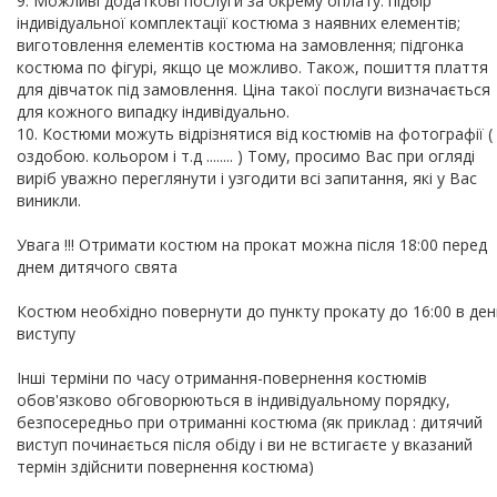
9. Можливі додаткові послуги за окрему оплату: підбір
індивідуальної комплектації костюма з наявних елементів;
виготовлення елементів костюма на замовлення; підгонка
костюма по фігурі, якщо це можливо. Також, пошиття плаття
для дівчаток під замовлення. Ціна такої послуги визначається
для кожного випадку індивідуально.
10. Костюми можуть відрізнятися від костюмів на фотографії (
оздобою. кольором і т.д ........ ) Тому, просимо Вас при огляді
виріб уважно переглянути і узгодити всі запитання, які у Вас
виникли.
Увага !!! Отримати костюм на прокат можна після 18:00 перед
днем дитячого свята
Костюм необхідно повернути до пункту прокату до 16:00 в ден
виступу
Інші терміни по часу отримання-повернення костюмів
обов'язково обговорюються в індивідуальному порядку,
безпосередньо при отриманні костюма (як приклад : дитячий
виступ починається після обіду і ви не встигаєте у вказаний
термін здійснити повернення костюма)