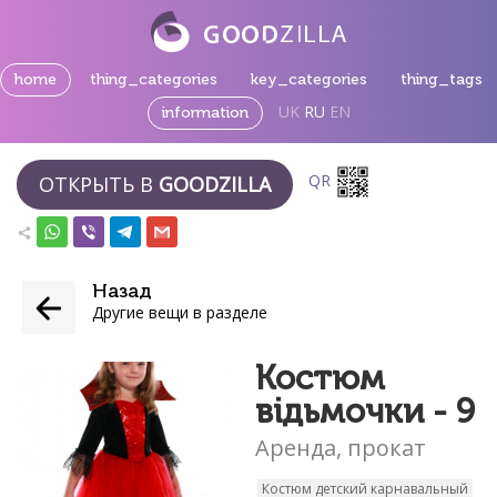
home
thing_categories
key_categories
thing_tags
UK
RU
EN
information
QR
ОТКРЫТЬ В
GOODZILLA
Назад
Другие вещи в разделе
Костюм
відьмочки - 9
Аренда, прокат
Костюм детский карнавальный