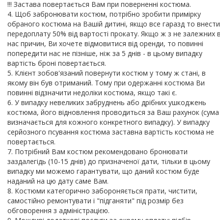
!!! Застава повертається Вам при поверненні костюма.
4. Щоб забронювати костюм, потрібно зробити примірку
обраного костюма на Вашій дитині, якщо все гаразд то внести
передоплату 50% від вартості прокату. Якщо ж з не залежних в
нас причин, Ви хочете відмовитися від оренди, то повинні
попередити нас не пізніше, ніж за 5 днів - в цьому випадку
вартість броні повертається.
5. Клієнт зобов'язаний повернути костюм у тому ж стані, в
якому він був отриманий. Тому при одержанні костюма Ви
повинні відзначити недоліки костюма, якщо такі є.
6. У випадку невеликих забруднень або дрібних ушкоджень
костюма, його відновлення проводиться за Ваш рахунок (сума
визначається для кожного конкретного випадку). У випадку
серйозного псування костюма заставна вартість костюма не
повертається.
7. Потрібний Вам костюм рекомендовано бронювати
заздалегідь (10-15 днів) до призначеної дати, тільки в цьому
випадку ми можемо гарантувати, що даний костюм буде
наданий на цю дату саме Вам.
8. Костюми категорично забороняється прати, чистити,
самостійно ремонтувати і "підганяти" під розмір без
обговорення з адміністрацією.