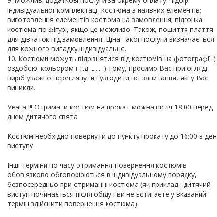
9. Можливі додаткові послуги за окрему оплату: підбір
індивідуальної комплектації костюма з наявних елементів;
виготовлення елементів костюма на замовлення; підгонка
костюма по фігурі, якщо це можливо. Також, пошиття плаття
для дівчаток під замовлення. Ціна такої послуги визначається
для кожного випадку індивідуально.
10. Костюми можуть відрізнятися від костюмів на фотографії (
оздобою. кольором і т.д ........ ) Тому, просимо Вас при огляді
виріб уважно переглянути і узгодити всі запитання, які у Вас
виникли.
Увага !!! Отримати костюм на прокат можна після 18:00 перед
днем дитячого свята
Костюм необхідно повернути до пункту прокату до 16:00 в ден
виступу
Інші терміни по часу отримання-повернення костюмів
обов'язково обговорюються в індивідуальному порядку,
безпосередньо при отриманні костюма (як приклад : дитячий
виступ починається після обіду і ви не встигаєте у вказаний
термін здійснити повернення костюма)