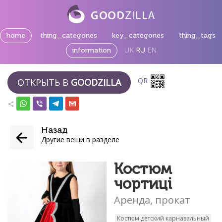
home
thing_categories
key_categories
thing_tags
UK
RU
EN
information
QR
ОТКРЫТЬ В
GOODZILLA
Назад
Другие вещи в разделе
Костюм
чортиці
Аренда, прокат
Костюм детский карнавальный