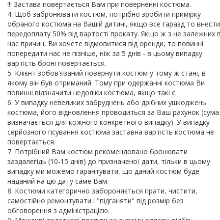
!!! Застава повертається Вам при поверненні костюма.
4. Щоб забронювати костюм, потрібно зробити примірку
обраного костюма на Вашій дитині, якщо все гаразд то внести
передоплату 50% від вартості прокату. Якщо ж з не залежних в
нас причин, Ви хочете відмовитися від оренди, то повинні
попередити нас не пізніше, ніж за 5 днів - в цьому випадку
вартість броні повертається.
5. Клієнт зобов'язаний повернути костюм у тому ж стані, в
якому він був отриманий. Тому при одержанні костюма Ви
повинні відзначити недоліки костюма, якщо такі є.
6. У випадку невеликих забруднень або дрібних ушкоджень
костюма, його відновлення проводиться за Ваш рахунок (сума
визначається для кожного конкретного випадку). У випадку
серйозного псування костюма заставна вартість костюма не
повертається.
7. Потрібний Вам костюм рекомендовано бронювати
заздалегідь (10-15 днів) до призначеної дати, тільки в цьому
випадку ми можемо гарантувати, що даний костюм буде
наданий на цю дату саме Вам.
8. Костюми категорично забороняється прати, чистити,
самостійно ремонтувати і "підганяти" під розмір без
обговорення з адміністрацією.