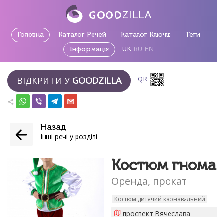
Головна
Каталог Речей
Каталог Ключів
Теги
UK
RU
EN
Інформація
QR
ВІДКРИТИ У
GOODZILLA
Назад
Інші речі у розділі
Костюм гнома
Оренда, прокат
Костюм дитячий карнавальний
проспект Вячеслава