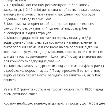
повертається.
7. Потрібний Вам костюм рекомендовано бронювати
заздалегідь (10-15 днів) до призначеної дати, тільки в цьому
випадку ми можемо гарантувати, що даний костюм буде
наданий на цю дату саме Вам.
8. Костюми категорично забороняється прати, чистити,
самостійно ремонтувати і "підганяти" під розмір без
обговорення з адміністрацією.
9. Можливі додаткові послуги за окрему оплату: підбір
індивідуальної комплектації костюма з наявних елементів;
виготовлення елементів костюма на замовлення; підгонка
костюма по фігурі, якщо це можливо. Також, пошиття плаття
для дівчаток під замовлення. Ціна такої послуги визначається
для кожного випадку індивідуально.
10. Костюми можуть відрізнятися від костюмів на фотографії (
оздобою. кольором і т.д ........ ) Тому, просимо Вас при огляді
виріб уважно переглянути і узгодити всі запитання, які у Вас
виникли.
Увага !!! Отримати костюм на прокат можна після 18:00 перед
днем дитячого свята
Костюм необхідно повернути до пункту прокату до 16:00 в ден