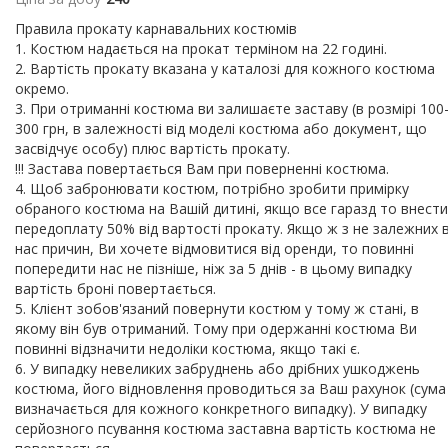
Правила прокату карнавальних костюмів
1. Костюм надається на прокат терміном на 22 годині.
2. Вартість прокату вказана у каталозі для кожного костюма
окремо.
3. При отриманні костюма ви залишаєте заставу (в розмірі 100
300 грн, в залежності від моделі костюма або документ, що
засвідчує особу) плюс вартість прокату.
!!! Застава повертається Вам при поверненні костюма.
4. Щоб забронювати костюм, потрібно зробити примірку
обраного костюма на Вашій дитині, якщо все гаразд то внести
передоплату 50% від вартості прокату. Якщо ж з не залежних в
нас причин, Ви хочете відмовитися від оренди, то повинні
попередити нас не пізніше, ніж за 5 днів - в цьому випадку
вартість броні повертається.
5. Клієнт зобов'язаний повернути костюм у тому ж стані, в
якому він був отриманий. Тому при одержанні костюма Ви
повинні відзначити недоліки костюма, якщо такі є.
6. У випадку невеликих забруднень або дрібних ушкоджень
костюма, його відновлення проводиться за Ваш рахунок (сума
визначається для кожного конкретного випадку). У випадку
серйозного псування костюма заставна вартість костюма не