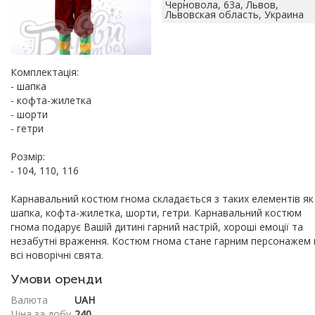
Черновола, 63а, Львов,
Львовская область, Украина
Комплектація:
- шапка
- кофта-жилетка
- шорти
- гетри
Розмір:
- 104, 110, 116
Карнавальний костюм гнома складається з таких елементів як 
шапка, кофта-жилетка, шорти, гетри. Карнавальний костюм
гнома подарує Вашій дитині гарний настрій, хороші емоції та
незабутні враження. Костюм гнома стане гарним персонажем 
всі новорічні свята.
Умови оренди
Валюта
UAH
Ціна за добу
240