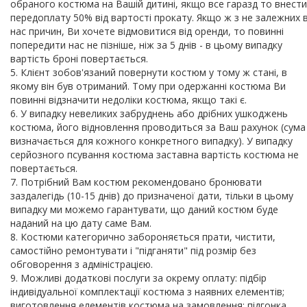
обраного костюма на Вашій дитині, якщо все гаразд то внести
передоплату 50% від вартості прокату. Якщо ж з не залежних в
нас причин, Ви хочете відмовитися від оренди, то повинні
попередити нас не пізніше, ніж за 5 днів - в цьому випадку
вартість броні повертається.
5. Клієнт зобов'язаний повернути костюм у тому ж стані, в
якому він був отриманий. Тому при одержанні костюма Ви
повинні відзначити недоліки костюма, якщо такі є.
6. У випадку невеликих забруднень або дрібних ушкоджень
костюма, його відновлення проводиться за Ваш рахунок (сума
визначається для кожного конкретного випадку). У випадку
серйозного псування костюма заставна вартість костюма не
повертається.
7. Потрібний Вам костюм рекомендовано бронювати
заздалегідь (10-15 днів) до призначеної дати, тільки в цьому
випадку ми можемо гарантувати, що даний костюм буде
наданий на цю дату саме Вам.
8. Костюми категорично забороняється прати, чистити,
самостійно ремонтувати і "підганяти" під розмір без
обговорення з адміністрацією.
9. Можливі додаткові послуги за окрему оплату: підбір
індивідуальної комплектації костюма з наявних елементів;
виготовлення елементів костюма на замовлення; підгонка