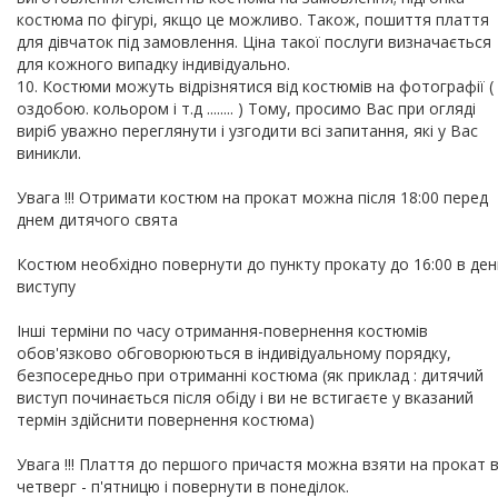
костюма по фігурі, якщо це можливо. Також, пошиття плаття
для дівчаток під замовлення. Ціна такої послуги визначається
для кожного випадку індивідуально.
10. Костюми можуть відрізнятися від костюмів на фотографії (
оздобою. кольором і т.д ........ ) Тому, просимо Вас при огляді
виріб уважно переглянути і узгодити всі запитання, які у Вас
виникли.
Увага !!! Отримати костюм на прокат можна після 18:00 перед
днем дитячого свята
Костюм необхідно повернути до пункту прокату до 16:00 в ден
виступу
Інші терміни по часу отримання-повернення костюмів
обов'язково обговорюються в індивідуальному порядку,
безпосередньо при отриманні костюма (як приклад : дитячий
виступ починається після обіду і ви не встигаєте у вказаний
термін здійснити повернення костюма)
Увага !!! Плаття до першого причастя можна взяти на прокат 
четверг - п'ятницю і повернути в понеділок.