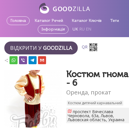
Головна
Каталог Речей
Каталог Ключів
Теги
UK
RU
EN
Інформація
QR
ВІДКРИТИ У
GOODZILLA
Костюм гнома
- 6
Оренда, прокат
Костюм дитячий карнавальний
проспект Вячеслава
Черновола, 63а, Львов,
Львовская область, Украина