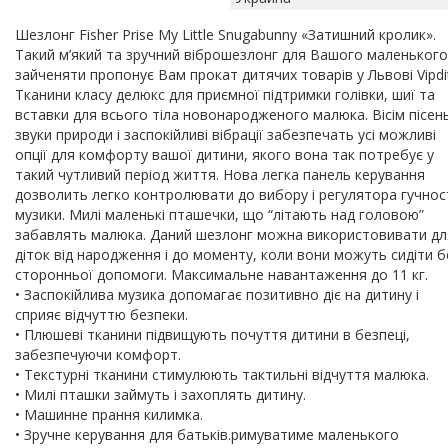
Шезлонг Fisher Prise My Little Snugabunny «Затишний кролик».
Такий м’який та зручний віброшезлонг для Вашого маленького
зайченяти пропонує Вам прокат дитячих товарів у Львові Vipdi
Тканини класу делюкс для приємної підтримки голівки, шиї та
вставки для всього тіла новонародженого малюка. Вісім пісень
звуки природи і заспокійливі вібрації забезпечать усі можливі
опції для комфорту вашої дитини, якого вона так потребує у
такий чутливий період життя. Нова легка панель керування
дозволить легко контролювати до вибору і регулятора гучнос
музики. Милі маленькі пташечки, що “літають над головою”
забавлять малюка. Даний шезлонг можна використовивати дл
діток від народження і до моменту, коли вони можуть сидіти б
сторонньої допомоги. Максимальне навантаження до 11 кг.
• Заспокійлива музика допомагає позитивно діє на дитину і
сприяє відчуттю безпеки.
• Плюшеві тканини підвищують почуття дитини в безпеці,
забезпечуючи комфорт.
• Текстурні тканини стимулюють тактильні відчуття малюка.
• Милі пташки займуть і захоплять дитину.
• Машинне прання килимка.
• Зручне керування для батьків.римуватиме маленького