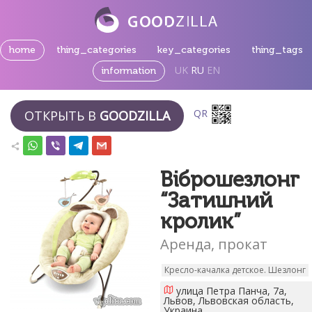
home
thing_categories
key_categories
thing_tags
UK
RU
EN
information
QR
ОТКРЫТЬ В
GOODZILLA
Віброшезлонг
“Затишний
кролик”
Аренда, прокат
Кресло-качалка детское. Шезлонг
улица Петра Панча, 7а,
Львов, Львовская область,
Украина