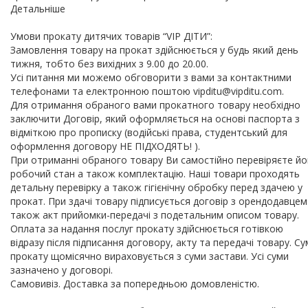
Детальніше
Умови прокату дитячих товарів “VIP ДІТИ”:
Замовлення товару на прокат здійснюється у будь який день
тижня, тобто без вихідних з 9.00 до 20.00.
Усі питання ми можемо обговорити з вами за контактними
телефонами та електронною поштою vipditu@vipditu.com.
Для отримання обраного вами прокатного товару необхідно
заключити Договір, який оформляється на основі паспорта з
відміткою про прописку (водійські права, студентський для
оформлення договору НЕ ПІДХОДЯТЬ! ).
При отриманні обраного товару Ви самостійно перевіряєте йо
робочий стан а також комплектацію. Наші товари проходять
детальну перевірку а також гігієнічну обробку перед здачею у
прокат. При здачі товару підписується договір з орендодавцем
також акт прийомки-передачі з подетальним описом товару.
Оплата за надання послуг прокату здійснюється готівкою
відразу після підписання договору, акту та передачі товару. С
прокату щомісячно вираховується з суми застави. Усі суми
зазначено у договорі.
Самовивіз. Доставка за попередньою домовленістю.