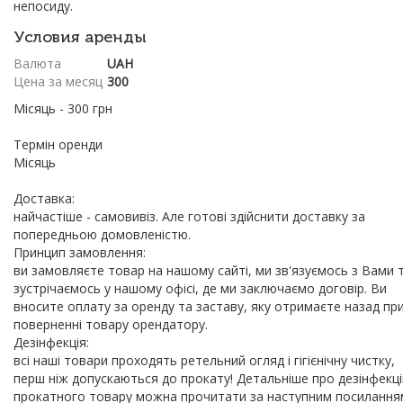
непосиду.
Условия аренды
Валюта
UAH
Цена за месяц
300
Місяць - 300 грн
Термін оренди
Місяць
Доставка:
найчастіше - самовивіз. Але готові здійснити доставку за
попередньою домовленістю.
Принцип замовлення:
ви замовляєте товар на нашому сайті, ми зв'язуємось з Вами 
зустрічаємось у нашому офісі, де ми заключаємо договір. Ви
вносите оплату за оренду та заставу, яку отримаєте назад пр
поверненні товару орендатору.
Дезінфекція:
всі наші товари проходять ретельний огляд і гігієнічну чистку,
перш ніж допускаються до прокату! Детальніше про дезінфекц
прокатного товару можна прочитати за наступним посилання