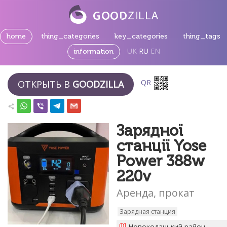
home
thing_categories
key_categories
thing_tags
UK
RU
EN
information
QR
ОТКРЫТЬ В
GOODZILLA
Зарядної
станції Yose
Power 388w
220v
Аренда, прокат
Зарядная станция
Новокодацький район,