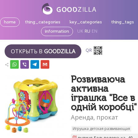
home
thing_categories
key_categories
thing_tags
UK
RU
EN
information
QR
ОТКРЫТЬ В
GOODZILLA
Розвиваюча
активна
іграшка "Все в
одній коробці"
Аренда, прокат
Игрушка детская развивающая
вулиця Бельведерська, 40,