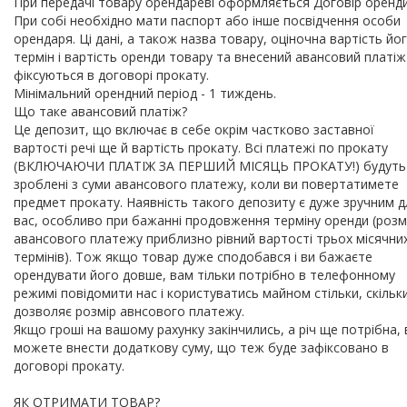
При передачі товару орендареві оформляється Договір оренди
При собі необхідно мати паспорт або інше посвідчення особи
орендаря. Ці дані, а також назва товару, оціночна вартість йог
термін і вартість оренди товару та внесений авансовий платіж
фіксуються в договорі прокату.
Мінімальний орендний період - 1 тиждень.
Що таке авансовий платіж?
Це депозит, що включає в себе окрім частково заставної
вартості речі ще й вартість прокату. Всі платежі по прокату
(ВКЛЮЧАЮЧИ ПЛАТІЖ ЗА ПЕРШИЙ МІСЯЦЬ ПРОКАТУ!) будуть
зроблені з суми авансового платежу, коли ви повертатимете
предмет прокату. Наявність такого депозиту є дуже зручним д
вас, особливо при бажанні продовження терміну оренди (розм
авансового платежу приблизно рівний вартості трьох місячни
термінів). Тож якщо товар дуже сподобався і ви бажаєте
орендувати його довше, вам тільки потрібно в телефонному
режимі повідомити нас і користуватись майном стільки, скільк
дозволяє розмір авнсового платежу.
Якщо гроші на вашому рахунку закінчились, а річ ще потрібна, 
можете внести додаткову суму, що теж буде зафіксовано в
договорі прокату.
ЯК ОТРИМАТИ ТОВАР?