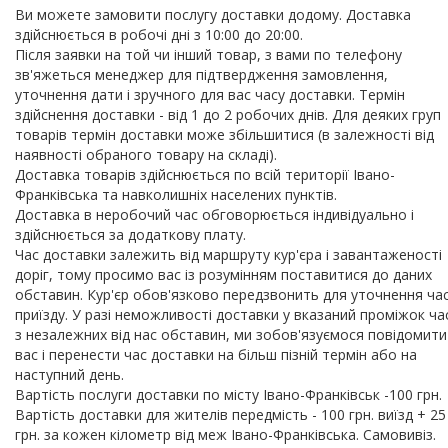
Ви можете замовити послугу доставки додому. Доставка
здійснюється в робочі дні з 10:00 до 20:00.
Після заявки на той чи інший товар, з вами по телефону
зв'яжеться менеджер для підтвердження замовлення,
уточнення дати і зручного для вас часу доставки. Термін
здійснення доставки - від 1 до 2 робочих днів. Для деяких груп
товарів термін доставки може збільшитися (в залежності від
наявності обраного товару на складі).
Доставка товарів здійснюється по всій території Івано-
Франківська та навколишніх населених пунктів.
Доставка в неробочий час обговорюється індивідуально і
здійснюється за додаткову плату.
Час доставки залежить від маршруту кур'єра і завантаженості
доріг, тому просимо вас із розумінням поставитися до даних
обставин. Кур'єр обов'язково передзвонить для уточнення ча
приїзду. У разі неможливості доставки у вказаний проміжок ча
з незалежних від нас обставин, ми зобов'язуємося повідомити
вас і перенести час доставки на більш пізній термін або на
наступний день.
Вартість послуги доставки по місту Івано-Франківськ -100 грн.
Вартість доставки для жителів передмість - 100 грн. виїзд + 25
грн. за кожен кілометр від меж Івано-Франківська. Самовивіз.