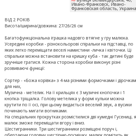
Ивано-Франковск, Ивано-
Франковская область, Украин
ВІД 2 РОКІВ
Висота/ширина/довжина: 27/26/26 см
Багатофункціональна іграшка надовго втягне у гру малюка.
Усередині коробки - різнокольорові спіральки на підставці, по
яких легко переміщати веселі намистини -личка і квіточки. Ці
спіральки можна встановити на кришку куба - так дитині буде
зручніше гратися. Кожна сторона коробки виконує різні
розвиваючі функції:
Сортер - «Божа корівка» з 4-ма різними формочками і дірочка
для них,
Музична - метелик. На її крильцях є 3 музичні кнопочки і 1
кнопка-тріщалка. Голову метелика у формі кульки можна
крутити по її осі, при цьому видається веселий звук, а вусики
починають мигати вогниками.
На спеціальних прокрутках розмістилися дві кумедні Гусениці, я
малюк зможе переміщати вгору і вниз.
Шестигранники. Три шестигранники розміщені поруч і,
обертаючи головну шестірню-посмішку, малюк помітить як