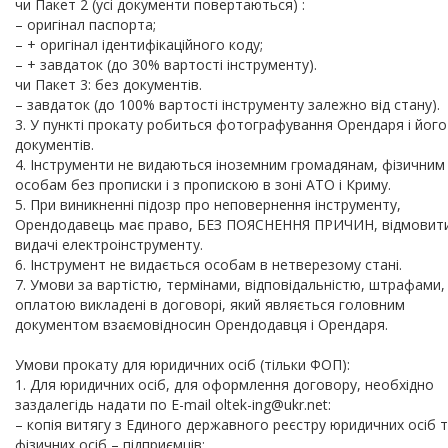
чи Пакет 2 (усі документи повертаються) :
– оригінал паспорта;
– + оригінал ідентифікаційного коду;
– + завдаток (до 30% вартості інструменту).
чи Пакет 3: без документів.
– завдаток (до 100% вартості інструменту залежно від стану).
3. У пункті прокату робиться фотографування Орендаря і його
документів.
4. Інструменти не видаються іноземним громадянам, фізичним
особам без прописки і з пропискою в зоні АТО і Криму.
5. При виникненні підозр про неповернення інструменту,
Орендодавець має право, БЕЗ ПОЯСНЕННЯ ПРИЧИН, відмовити
видачі електроінструменту.
6. Інструмент не видається особам в нетверезому стані.
7. Умови за вартістю, термінами, відповідальністю, штрафами,
оплатою викладені в договорі, який являється головним
документом взаємовідносин Орендодавця і Орендаря.
Умови прокату для юридичних осіб (тільки ФОП):
1. Для юридичних осіб, для оформлення договору, необхідно
заздалегідь надати по E-mail oltek-ing@ukr.net:
– копія витягу з Единого державного реєстру юридичних осіб 
фізичних осіб – підприємців;