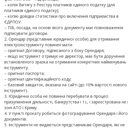
– копія Витягу з Реєстру платників єдиного податку (для
платників єдиного податку);
– копію довідки статистики про включення підприємства в
ЄДРПОУ.
– ПІБ, посада, на основі якого документу має повноваження
підписувати договори.
2. Орендар (представник юридичної особи) для отримання
електроінструменту повинен мати:
– оригінал Договору, підписаного з боку Орендаря;
– якщо інструмент отримує не директор, має бути доручення
встановленого зразка на отримання конкретних найменувань
інструменту;
– оригінал паспорта;
– оригінал ідентифікаційного коду;
– базовий завдаток, вказана на сайті (до 10% вартості нового
інструмент).
3. Юридична особа не повинна перебувати в процесі
призупинення діяльності, банкрутства і т.і., і зареєстрована не 
зоні АТО і Криму.
4. У пункті прокату робиться фотографування Орендаря і його
документів.
5. Інструменти не видаються представникам Орендаря, які не