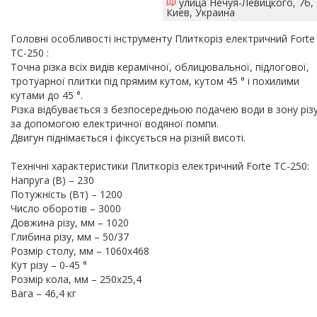
улица Нечуя-Левицкого, 7б,
Киев, Украина
Головні особливості інструменту Плиткоріз електричний Forte
TC-250 :
Точна різка всіх видів керамічної, облицювальної, підлогової,
тротуарної плитки під прямим кутом, кутом 45 ° і похилими
кутами до 45 °.
Різка відбувається з безпосередньою подачею води в зону різ
за допомогою електричної водяної помпи.
Двигун піднімається і фіксується на різній висоті.
Технічні характеристики Плиткоріз електричний Forte TC-250:
Напруга (В) – 230
Потужність (Вт) – 1200
Число оборотів – 3000
Довжина різу, мм – 1020
Глибина різу, мм – 50/37
Розмір столу, мм – 1060х468
Кут різу – 0-45 °
Розмір кола, мм – 250х25,4
Вага – 46,4 кг