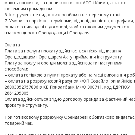
мають прописки, і з пропискою в зоні АТО і Крима, а також
іноземним громадянам.
6. Інструмент не видається особам в нетверезому стані.
7. Умови за вартістю, термінами, відповідальністю, штрафами,
оплатою викладені в договорі, який є головним документом
взаємовідносин Орендодавця і Орендаря.
Оплата
Плата за послуги прокату здійснюється після підписання
Орендодавцем і Орендарем Акту приймання інструменту.
Плату за послуги оренди можна здійснювати наступними
способами:
– оплата готівкою в пункті прокату або на місці виконання роб
– оплата на розрахунковий рахунок ФОП Совайло Ірина Янісів
26003052757886 в КБ Приватбанк МФО 300711, код ЕДРПОУ
2661205005
Оплата здійснюється згідно договору оренди за фактичний ча
прокату інструменту.
При готівковому розрахунку Орендареві обов’язково видаєтьс
товарний чек.