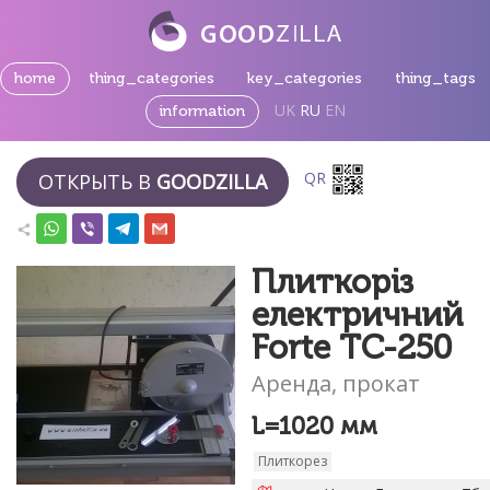
home
thing_categories
key_categories
thing_tags
UK
RU
EN
information
QR
ОТКРЫТЬ В
GOODZILLA
Плиткоріз
електричний
Forte TC-250
Аренда, прокат
L=1020 мм
Плиткорез