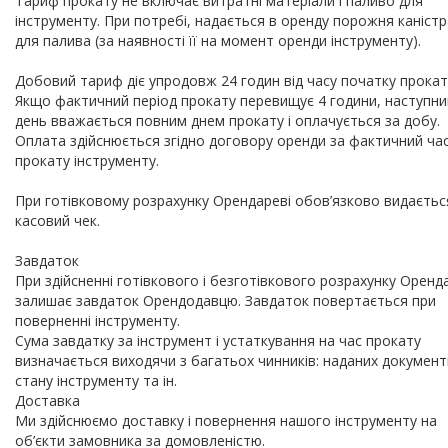
Тариф прокату не включає витратні матеріали і паливо для
інструменту. При потребі, надається в оренду порожня каністр
для палива (за наявності її на момент оренди інструменту).
Добовий тариф діє упродовж 24 годин від часу початку прокат
Якщо фактичний період прокату перевищує 4 години, наступни
день вважається повним днем прокату і оплачується за добу.
Оплата здійснюється згідно договору оренди за фактичний ча
прокату інструменту.
При готівковому розрахунку Орендареві обов’язково видаєтьс
касовий чек.
Завдаток
При здійсненні готівкового і безготівкового розрахунку Оренд
залишає завдаток Орендодавцю. Завдаток повертається при
поверненні інструменту.
Сума завдатку за інструмент і устаткування на час прокату
визначається виходячи з багатьох чинників: наданих документі
стану інструменту та ін.
Доставка
Ми здійснюємо доставку і повернення нашого інструменту на
об’єкти замовника за домовленістю.