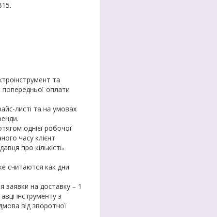
B15.
ктроінструмент та
а попередньої оплати
айс-листі та на умовах
ренди.
тягом однієї робочої
аного часу клієнт
давця про кількість
же считаются как дни
я заявки на доставку – 1
авці інструменту з
ідмова від зворотної