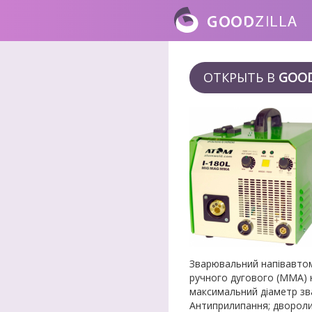
ОТКРЫТЬ В
GOOD
Зварювальний напівавтом
ручного дугового (ММА) 
максимальний діаметр зв
Антиприлипання; двороли