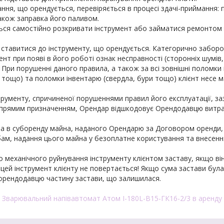
ння, що орендується, перевіряється в процесі здачі-приймання:
акож заправка його паливом.
ся самостійно розкривати інструмент або займатися ремонтом
 ставитися до інструменту, що орендується. Категорично забор
нт при появі в його роботі ознак несправності (сторонніх шумів,
д.). При порушенні даного правила, а також за всі зовнішні поломк
 тощо) та поломки інвентарю (свердла, бури тощо) клієнт несе 
струменту, спричиненої порушеннями правил його експлуатації, за
 прямим призначенням, Орендар відшкодовує Орендодавцю витр
ча в суборенду майна, наданого Орендарю за Договором оренди, 
обам, надання цього майна у безоплатне користування та внесен
о механічного руйнування інструменту клієнтом заставу, якщо ві
а цей інструмент клієнту не повертається! Якщо сума застави бул
орендодавцю частину застави, що залишилася.
Зварювальний напівавтомат Атом I-180L-B15-ГК16-2/3 в аренду