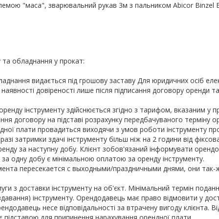
лемою "маса", зварювальний рукав 3м з пальником Abicor Binzel 
 та обладнання у прокат:
ладнання видається під грошову заставу Для юридичних осіб еле
наявності довіреності лише після підписання договору оренди т
ренду інструменту здійснюється згідно з тарифом, вказаним у пр
ння договору на підставі розрахунку передбачуваного терміну о
дної плати провадиться виходячи з умов роботи інструменту про
У разі затримки здачі інструменту більш ніж на 2 години від фіксов
енду за наступну добу. Клієнт зобов'язаний інформувати орендо
 за одну добу є мінімальною оплатою за оренду інструменту.
мента пересекается с выходными/праздничными днями, они так-
ги з доставки інструменту на об'єкт. Мінімальний термін поданн
здавання) інструменту. Орендодавець має право відмовити у дост
Орендодавець несе відповідальності за втрачену вигоду клієнта. В
є підставою для припинення нарахування орендної плати.