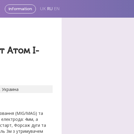
UK
RU
EN
information
т Атом I-
, Украина
ювання (MIG/MAG) та
 електрода: 4мм, а
старт, Форсаж дуги та
ель 3м з утримувачем