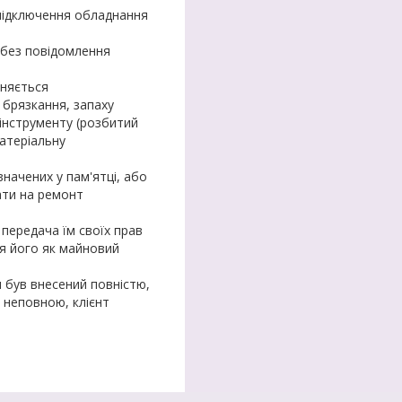
 підключення обладнання
 без повідомлення
оняється
 брязкання, запаху
и інструменту (розбитий
матеріальну
значених у пам'ятці, або
ати на ремонт
передача їм своїх прав
ня його як майновий
н був внесений повністю,
а неповною, клієнт