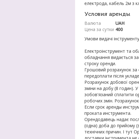
електрода, кабель 2м з к
Условия аренды
Валюта
UAH
Цена за сутки
400
Умови видачі інструменту
Електроінструмент та об
обладнання видається за 
строку оренди.
Грошовий розрахунок за о
передоплати після укладе
Розрахунок добової орен
зміни на добу (8 годин). 
зобов'язаний сплатити ор
робочих змін. Розрахунок
Если срок аренды инстру
проката инструмента.
Орендодавець надає послу
(одна) доба до прийому (
технічних причин. І тут 
доставки інструмента не 