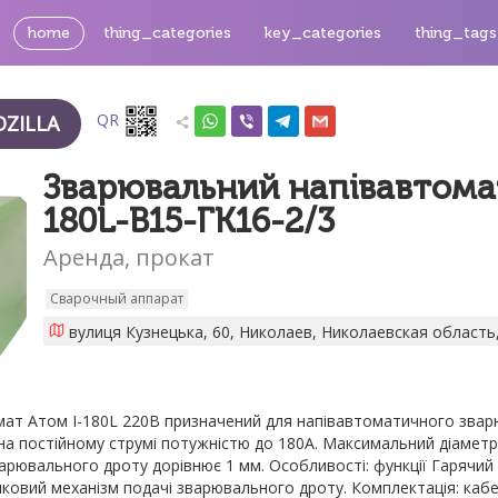
home
thing_categories
key_categories
thing_tags
QR
ZILLA
Зварювальний напівавтома
180L-B15-ГК16-2/3
Аренда, прокат
Сварочный аппарат
вулиця Кузнецька, 60, Николаев, Николаевская область
ат Атом I-180L 220В призначений для напівавтоматичного звар
на постійному струмі потужністю до 180А. Максимальний діаметр
арювального дроту дорівнює 1 мм. Особливості: функції Гарячий 
ковий механізм подачі зварювального дроту. Комплектація: каб