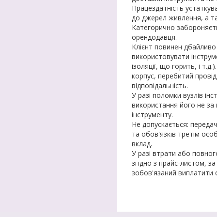
Працездатність устаткува
до джерел живлення, а т
Категорично забороняєть
орендодавця.
Клієнт повинен дбайливо
використовувати інструме
ізоляції, що горить, і т.
корпус, перебитий провід
відповідальність.
У разі поломки вузлів ін
використання його не за
інструменту.
Не допускається: переда
та обов'язків третім ос
вклад.
У разі втрати або повног
згідно з прайс-листом, з
зобов'язаний виплатити 