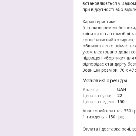
встановлюється у Вашому
при відсутності або відк
Характеристики:
5-точкові ремені безпеки;
кріпиться в автомобілі з
сонцезахисний козирьок;
обшивка легко знімаєтьс
укомплектовано додатков
підвищені «бортики» для 
відповідає стандарту без
Зовнішні розміри: 70 х 47 
Условия аренды
Валюта
UAH
Цена за сутки
22
Цена за неделю
150
Авансовий платіж - 350 гр
1 тиждень - 150 грн;
Оплата і доставка речі, в