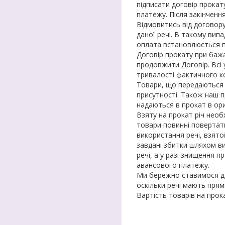
підписати договір прокат
платежу. Після закінчен
Відмовитись від договору
даної речі. В такому вип
оплата встановлюється по
Договір прокату при баж
продовжити Договір. Всі 
тривалості фактичного ко
Товари, що передаються н
присутності. Також наш п
надаються в прокат в ори
Взяту на прокат річ необ
товари повинні повертати
використання речі, взято
завдані збитки шляхом ви
речі, а у разі знищення 
авансового платежу.
Ми бережно ставимося до
оскільки речі мають прям
Вартість товарів на прок