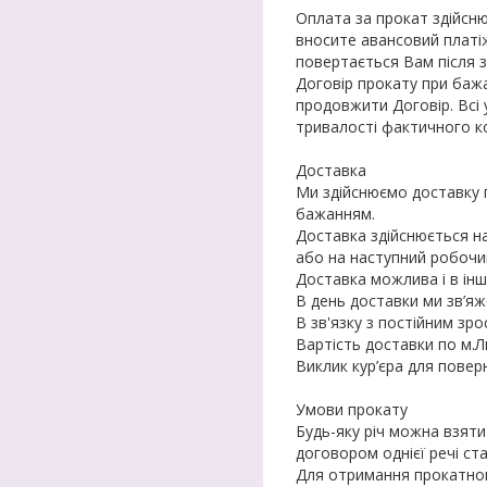
Оплата за прокат здійснює
вносите авансовий платіж
повертається Вам після з
Договір прокату при баж
продовжити Договір. Всі 
тривалості фактичного ко
Доставка
Ми здійснюємо доставку 
бажанням.
Доставка здійснюється на
або на наступний робочий
Доставка можлива і в інш
В день доставки ми зв’яж
В зв'язку з постійним зр
Вартість доставки по м.Ль
Виклик кур’єра для повер
Умови прокату
Будь-яку річ можна взяти
договором однієї речі ст
Для отримання прокатног