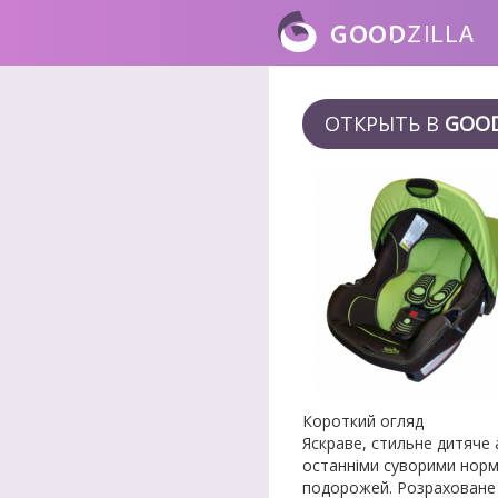
ОТКРЫТЬ В
GOOD
Короткий огляд
Яскраве, стильне дитяче 
останніми суворими норма
подорожей. Розраховане д