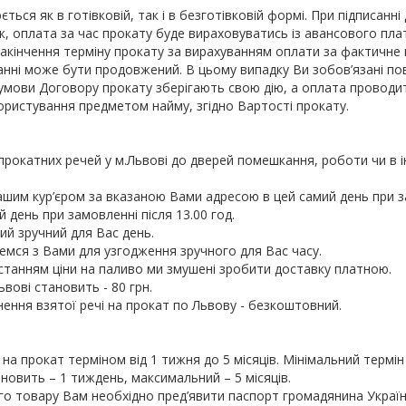
ться як в готівковій, так і в безготівковій формі. При підписанн
, оплата за час прокату буде вираховуватись із авансового пла
акінчення терміну прокату за вирахуванням оплати за фактичне 
анні може бути продовжений. В цьому випадку Ви зобов’язані по
умови Договору прокату зберігають свою дію, а оплата проводит
ристування предметом найму, згідно ­­Вартості прокату.
прокатних речей у м.Львові до дверей помешкання, роботи чи в і
шим кур’єром за вказаною Вами адресою в цей самий день при за
 день при замовленні після 13.00 год.
ий зручний для Вас день.
емся з Вами для узгодження зручного для Вас часу.
останням ціни на паливо ми змушені зробити доставку платною.
вові становить - 80 грн.
нення взятої речі на прокат по Львову - безкоштовний.
 на прокат терміном від 1 тижня до 5 місяців. Мінімальний термі
ановить – 1 тиждень, максимальний – 5 місяців.
о товару Вам необхідно пред’явити паспорт громадянина Україн