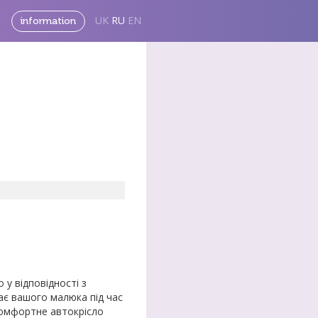
UK
RU
EN
information
у відповідності з
ає вашого малюка під час
 комфортне автокрісло