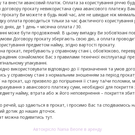
у та внести авансовий платіж. Оплата за користування річчю буд
ня договору прокату невикористана сума авансового платежу Вам
 прокату Ви можете в будь який час, але не швидше ніж мінімал
адку оплата проводиться тільки за час фактичного користування 
 днях, де 1 день = місячна оплата / 30.
анні може бути продовжений. В цьому випадку Ви зобов’язані по
умови Договору прокату зберігають свою дію, а оплата проводит
ристування предметом найму, згідно ­­вартості прокату.
а прокат, перебувають у справному стані і, обов’язково, перев
рацівник ознайомлює Вас з правилами технічної експлуатації пре
гінальному упакуванні.
хідно використовувати відповідно до її призначення та умов дог
сь у справному с­тані з нормальним зношенням за період прокат
ї на прокат, що призвело до погіршення її стану та/чи поломки, 
рахування з авансового платежу суми, необхідної для покриття 
предмету найму, втрата або ж його неповернення – покриття збитк
 речей, що здаються в прокат, і просимо Вас та сподіваємось н
ий дотик до наших діточок.
ат можна подивитись тут.
Автокрісло Nania Beone в аренду