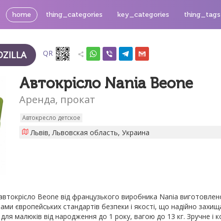
home
thing_categories
key_categories
thing_tags
QR
ZILLA
Автокрісло Nania Beone
Аренда, прокат
Автокресло детское
Львів, Львовская область, Украина
автокрісло Beone від французького виробника Nania виготовлено 
ми європейських стандартів безпеки і якості, що надійно захищ
ля малюків від народження до 1 року, вагою до 13 кг. Зручне і