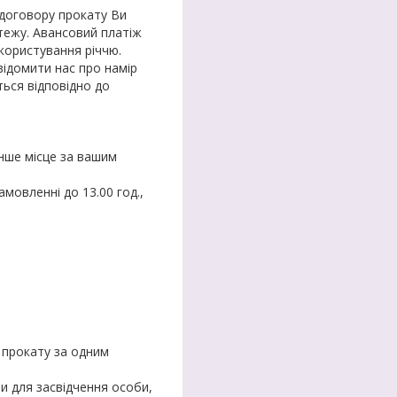
і договору прокату Ви
тежу. Авансовий платіж
користування річчю.
відомити нас про намір
ься відповідно до
нше місце за вашим
мовленні до 13.00 год.,
н прокату за одним
и для засвідчення особи,