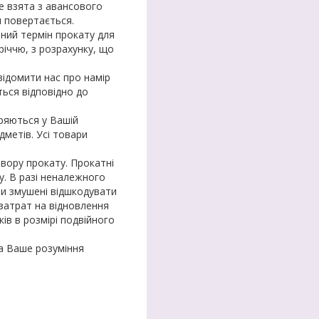
е взята з авансового
 повертається.
ьний термін прокату для
річчю, з розрахунку, що
відомити нас про намір
ься відповідно до
іряються у Вашій
дметів. Усі товари
овору прокату. Прокатні
у. В разі неналежного
ми змушені відшкодувати
затрат на відновлення
ів в розмірі подвійного
а Ваше розуміння