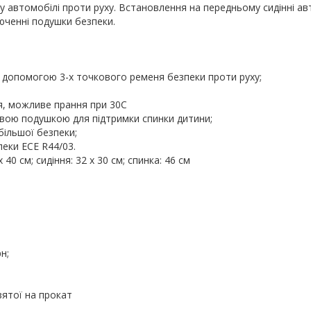
 автомобілі проти руху. Встановлення на передньому сидінні а
люченні подушки безпеки.
а допомогою 3-х точкового ременя безпеки проти руху;
я, можливе прання при 30С
ою подушкою для підтримки спинки дитини;
більшої безпеки;
пеки ЕСЕ R44/03.
х 40 см; сидіння: 32 х 30 см; спинка: 46 см
н;
зятої на прокат