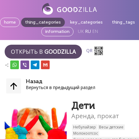
home
thing_categories
key_categories
thing_tags
UK
RU
EN
information
QR
ОТКРЫТЬ В
GOODZILLA
Назад
Вернуться в предыдущий раздел
Дети
Аренда, прокат
Небулайзер
Весы детские
Молокоотсос