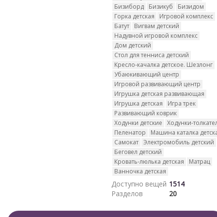
Бизиборд
Бизикуб
Бизидом
Горка детская
Игровой комплекс
Батут
Вигвам детский
Надувной игровой комплекс
Дом детский
Стол для тенниса детский
Кресло-качалка детское. Шезлонг
Убаюкивающий центр
Игровой развивающий центр
Игрушка детская развивающая
Игрушка детская
Игра трек
Развивающий коврик
Ходунки детские
Ходунки-толкате
Пеленатор
Машина каталка детск
Самокат
Электромобиль детский
Беговел детский
Кровать-люлька детская
Матрац
Ванночка детская
Доступно вещей
1514
Разделов
20