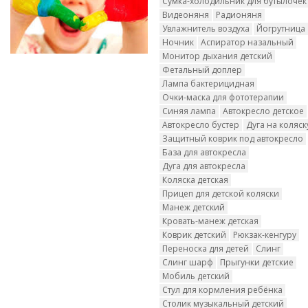
Сумка-холодильник для бутылочек
Видеоняня
Радионяня
Увлажнитель воздуха
Йогрутница
Ночник
Аспиратор назальный
Монитор дыхания детский
Фетальный доплер
Лампа бактерицидная
Очки-маска для фототерапии
Синяя лампа
Автокресло детское
Автокресло бустер
Дуга на коляск
Защитный коврик под автокресло
База для автокресла
Дуга для автокресла
Коляска детская
Прицеп для детской коляски
Манеж детский
Кровать-манеж детская
Коврик детский
Рюкзак-кенгуру
Переноска для детей
Слинг
Слинг шарф
Прыгунки детские
Мобиль детский
Стул для кормления ребёнка
Столик музыкальный детский