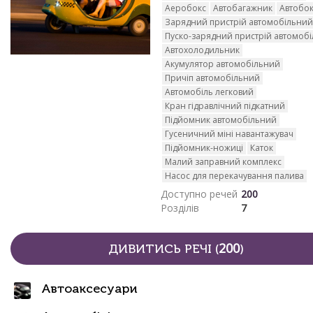
Аеробокс
Автобагажник
Автобо
Зарядний пристрій автомобільний
Пуско-зарядний пристрій автомоб
Автохолодильник
Акумулятор автомобільний
Причіп автомобільний
Автомобіль легковий
Кран гідравлічний підкатний
Підйомник автомобільний
Гусеничний міні навантажувач
Підйомник-ножиці
Каток
Малий заправний комплекс
Насос для перекачування палива
Доступно речей
200
Розділів
7
200
ДИВИТИСЬ РЕЧІ (
)
Автоаксесуари