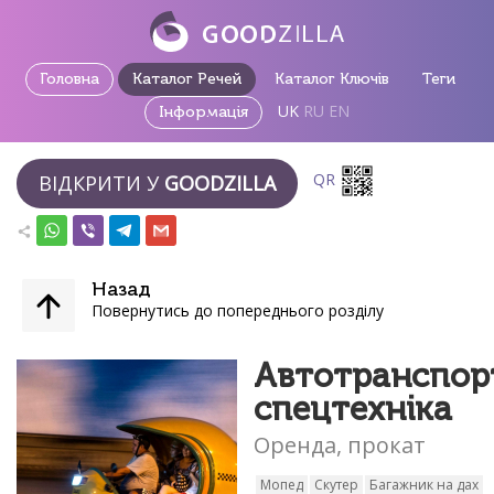
Головна
Каталог Речей
Каталог Ключів
Теги
UK
RU
EN
Інформація
QR
ВІДКРИТИ У
GOODZILLA
Назад
Повернутись до попереднього розділу
Автотранспорт
спецтехніка
Оренда, прокат
Мопед
Скутер
Багажник на дах